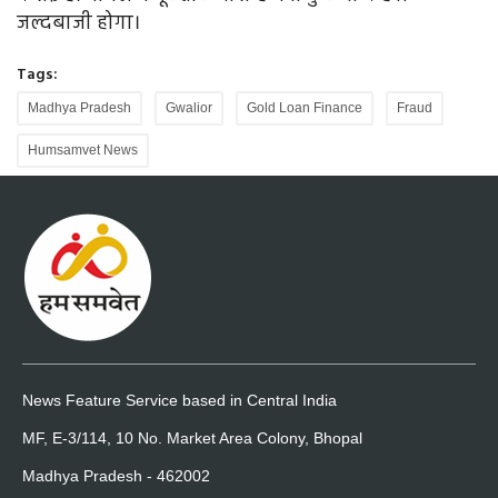
जल्दबाजी होगा।
Tags:
Madhya Pradesh
Gwalior
Gold Loan Finance
Fraud
Humsamvet News
News Feature Service based in Central India
MF, E-3/114, 10 No. Market Area Colony, Bhopal
Madhya Pradesh - 462002