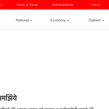
ce
Farm & Food
International
Video
National
Economy
Opinion
 समझिये