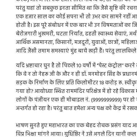
परंतु यहां तो सबकुछ इनता सीमित था कि जैसे सृष्टि की रच
एक हजार साल का कोई सपना भी तो उभर कर सामने नहीं आया। 
होती है। इस पूरे संबोधन में एक बार भी उन विषमताओं का जिक
आश्रम: पर्यटन नहीं तीर्थाटन स्थल है
जी भाईसाहब जी: 
बेरोजगारी भुखमरी, घटता निर्यात, ढहती स्वास्थ्य सेवाएं, अर
बीजेपी...
आर्थिक असमानता, किसानों, मजदूरों, युवाओं, छात्रों, महिल
ां बाग, साबरमती आश्रम जैसे तमाम स्थल भारतीय
आदि जैसी तमाम समस्याएं मुंह बाये खड़ी हैं। परंतु लालकिले
्यता, संस्कृति, आपसी...
MP Politics: जिस
राजनीति से अछूता 
यदि भ्रष्टाचार घुन है तो पिछले 10 वर्षों में "पेस्ट कंट्रोल’’ 
कि वे न तो नेहरू जी के और न ही डॉ. मनमोहन सिंह के प्रधानमं
सड़क के निर्माण के लिए प्रति किलोमीटर 18 करोड़ रू. स्वी
गया हो? आयोध्या स्थित राममंदिर परिक्षेत्र में हो रहे विकास 
लोगों के पंजीयन एक ही मोबाइल नं. (9999999999) पर हो गय
अन्तर्गत हो रहा है। परंतु बात हमेशा अन्य पक्ष को केंद्र में र
भाषण सुनते हुए महाभारत का एक बेहद रोचक प्रसंग याद आ ग
विप्र भिक्षा मांगने आया। युधिष्ठिर ने उसे अगले दिन यानी