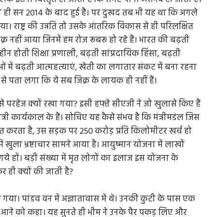
ना ही सन 2014 के बाद हुई है। पर दुखद तब भी यह था कि अगले
राष्ट्र की उन्नति तो उसके आंतरिक विकास से ही परिलक्षित
्र नहीं आया जिनमें हम रोज रूबरू हो रहे हैं। भारत की बढ़ती
ज्‍योतिरादित्‍य सिंधिया की पिच पर
राम नहीं रामायण भरोसे!
्थहीन होती शिक्षा प्रणाली, बढ़ती सांप्रदायिक हिंसा, बढ़ती
ाओं में बढ़ती आत्महत्याएं, खेती का लगातार संकट में बना रहना
कोरोना फैलने का भय और अपन
 से पता लगा कि ये सब जिक्र के लायक ही नहीं हैं।
अपने घर की ओर चल पड़े।..
 तरह मध्‍यप्रदेश क्रिकेट एसोसिएशन
नहीं है उसी तरह...
करने से परहेज क्यों रखा गया? इसी हफ्ते सीएजी ने जो खुलासे किए हैं
त्री कार्यकाल के हैं। सोचिए यह कैसे संभव है कि मंत्रीमडंल जिस
कृत करता है, उस सड़क पर 250 करोड़ प्रति किलोमीटर खर्च हो
में खुला भ्रष्टाचार सामने आया है। आयुष्मान योजना में लाखों
े हों। बड़ी संख्या में मृत लोगों का इलाज इस योजना के
खकर ही क्यों की जाती है?
या। पांडव वन में अज्ञातावास में थे। उनकी कुटी के पास एक
 कल आने को कहा। यह सुनते ही भीम ने उनके पैर पकड़ लिए और