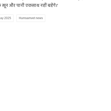
 कि खून और पानी एकसाथ नहीं बहेंगे।'
day 2025
Humsamvet news
भारतीय
जी भाईसाहब जी: संतोष भी आए लेकिन बीजेपी में नहीं
आया संतोष
ै। इसलिए
MP Politics: एमपी बीजेपी में कई बड़े नेताओं के पास काम नहीं
है। इसके विपरीत काम...