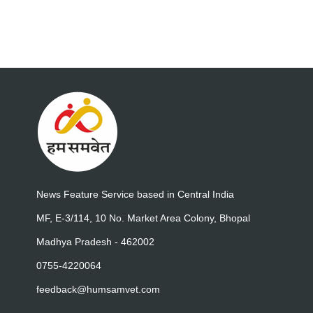
News Feature Service based in Central India
MF, E-3/114, 10 No. Market Area Colony, Bhopal
Madhya Pradesh - 462002
0755-4220064
feedback@humsamvet.com