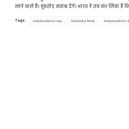
लाने वाले हैं। मुंहतोड़ जवाब देंगे। भारत ने तय कर लिया है
Tags:
Independence day
Narendra Modi
Independence 
बाग बगीचे
राजनीतिक दर्शन में महंगाई, सांप्रदायिकता और 
समाज
र भारत के बाग़
राजनीति में दार्शनिकता का सर्वथा अभाव नजर आ रहा ह
तात्कालिकता हावी है और...