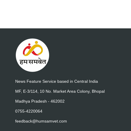
News Feature Service based in Central India
MF, E-3/114, 10 No. Market Area Colony, Bhopal
Madhya Pradesh - 462002
0755-4220064
feedback@humsamvet.com