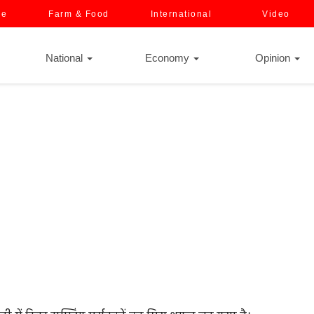
ce
Farm & Food
International
Video
National
Economy
Opinion