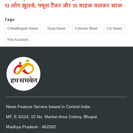
13 लोग झुलसे, फ्यूल टैंकर और 15 बाइक जलकर खाक
Tags:
Chhattisgarh News
Durg News
Cylinder Blast
CG News
Fire Accident
News Feature Service based in Central India
MF, E-3/114, 10 No. Market Area Colony, Bhopal
Madhya Pradesh - 462002