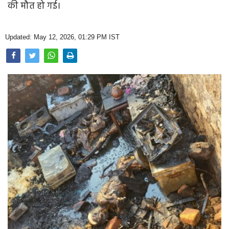
की मौत हो गई।
Opinion
Health & Lifestyle
Updated: May 12, 2026, 01:29 PM IST
Photo Gallery
Home