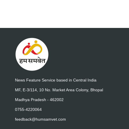
News Feature Service based in Central India
MF, E-3/114, 10 No. Market Area Colony, Bhopal
Madhya Pradesh - 462002
0755-4220064
feedback@humsamvet.com