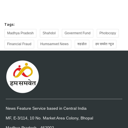
Tags:
Madhya Pradesh
Shahdol
Goverment Fund
Photocopy
Financial Fraud
Humsamvet News
शहडोल
हम समवेत न्यूज
News Feature Service based in Central India
MF, E-3/114, 10 No. Market Area Colony, Bhopal
Madhya Pradesh - 462002