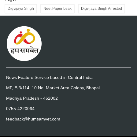
Digvijaya Singh
Neet Paper Leak
Digvijaya Singh Arrested
News Feature Service based in Central India
MF, E-3/114, 10 No. Market Area Colony, Bhopal
Madhya Pradesh - 462002
0755-4220064
feedback@humsamvet.com