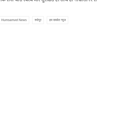
ि सभी चीतें स्वस्थ और सुरक्षित है। साथ ही गांधीसागर से
Humsamvet News
श्योपुर
हम समवेत न्यूज