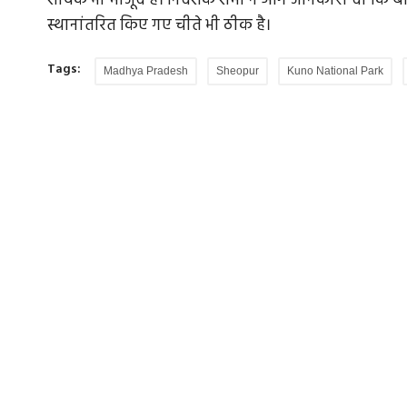
शावक भी मौजूद है। निदेशक शर्मा ने आगे जानकारी दी कि बाक
स्थानांतरित किए गए चीते भी ठीक है।
Tags:
Madhya Pradesh
Sheopur
Kuno National Park