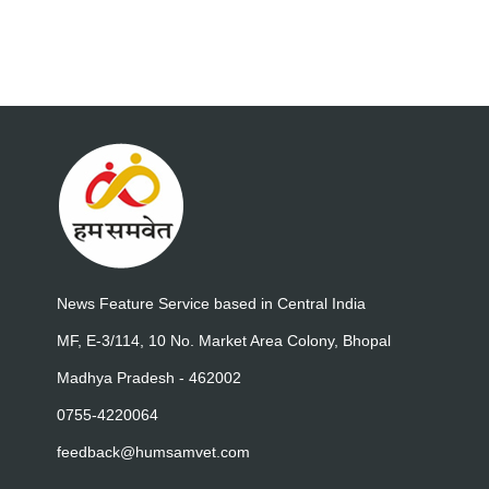
News Feature Service based in Central India
MF, E-3/114, 10 No. Market Area Colony, Bhopal
Madhya Pradesh - 462002
0755-4220064
feedback@humsamvet.com