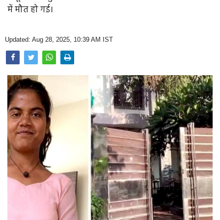
Opinion
में मौत हो गई।
Health & Lifestyle
Updated: Aug 28, 2025, 10:39 AM IST
Photo Gallery
Home