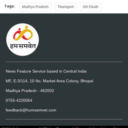
Tags:
Madhya Pradesh
Tikamgarh
Girl Death
News Feature Service based in Central India
MF, E-3/114, 10 No. Market Area Colony, Bhopal
Madhya Pradesh - 462002
0755-4220064
feedback@humsamvet.com