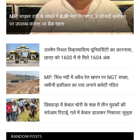
MP: साइबर ठगी के मामले में BJP नेता गिरफ्तार, 2 फीसदी कमीशन
पर उपलब्ध कराता था बैंक खाता
उज्जैन स्थित विक्रमादित्य यूनिवर्सिटी का कारनामा,
छात्र को 1600 में से मिले 1604 अंक
MP: सिंध नदी में अवैध रेत खनन पर NGT सख्त,
जमीनी हकीकत का पता लगाने कमेटी गठित
छिंदवाड़ा में केबल चोरी के शक में तीन युवकों की
सरेआम पिटाई, गले में केबल डालकर निकाला जुलूस
RANDOM POSTS