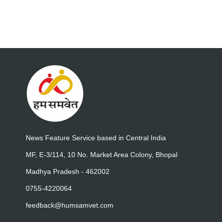
News Feature Service based in Central India
MF, E-3/114, 10 No. Market Area Colony, Bhopal
Madhya Pradesh - 462002
0755-4220064
feedback@humsamvet.com