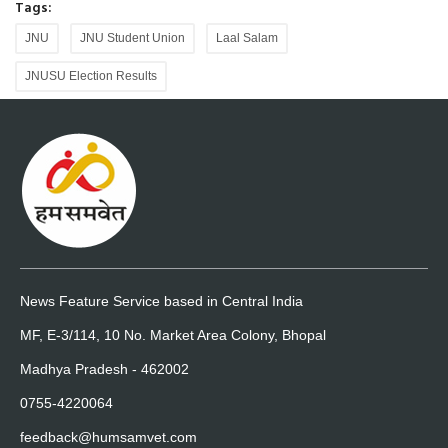
Tags:
JNU
JNU Student Union
Laal Salam
JNUSU Election Results
News Feature Service based in Central India
MF, E-3/114, 10 No. Market Area Colony, Bhopal
Madhya Pradesh - 462002
0755-4220064
feedback@humsamvet.com