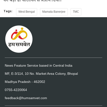
को बड़ी ही चालाकी से अंजाम दिया।
Tags:
West Bengal
Mamata Banerjee
TMC
News Feature Service based in Central India
MF, E-3/114, 10 No. Market Area Colony, Bhopal
Madhya Pradesh - 462002
0755-4220064
feedback@humsamvet.com