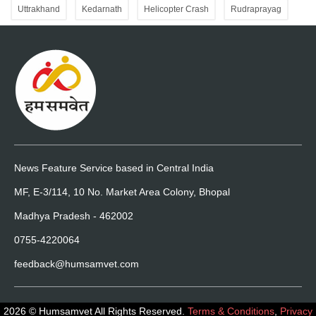
Uttrakhand
Kedarnath
Helicopter Crash
Rudraprayag
News Feature Service based in Central India
MF, E-3/114, 10 No. Market Area Colony, Bhopal
Madhya Pradesh - 462002
0755-4220064
feedback@humsamvet.com
2026 © Humsamvet All Rights Reserved.
Terms & Conditions
,
Privacy