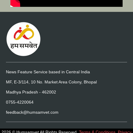
News Feature Service based in Central India
MF, E-3/114, 10 No. Market Area Colony, Bhopal
Madhya Pradesh - 462002
0755-4220064
feedback@humsamvet.com
2026 © Humsamvet All Rights Reserved.
Terms & Conditions
,
Privacy