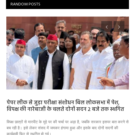
RANDOM POSTS
पेपर लीक से जुड़ा परीक्षा संशोधन बिल लोकसभा में पेश,
श्
विपक्ष की नारेबाजी के चलते दोनों सदन 2 बजे तक स्थगित
जि
विपक्ष छात्रों से मारपीट के मुद्दे पर की चर्चा पर अड़ा है, जबकि सरकार इसपर बात करने से
हरा
बच रही है। इसे लेकर संसद में जमकर हंगामा हुआ और इसके बाद दोनों सदनों की
सीर
कार्यवाही फिर से स्थगित हो गई।
बन