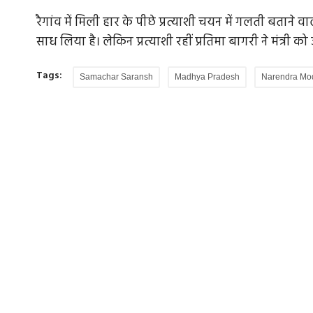
रैगांव में मिली हार के पीछे प्रत्याशी चयन में गलती बताने वा
साध लिया है। लेकिन प्रत्याशी रहीं प्रतिमा बागरी ने मंत्री क
सिविल जज, 25
प्रधानमंत्री आवास के बाहर सांसदों के साथ धरने पर
Tags:
Samachar Saransh
Madhya Pradesh
Narendra Mo
राहुल...
 प्रयास में मध्य
कांग्रेस अध्यक्ष मल्लिकार्जुन खड़गे, लोकसभा में नेता प्रत
गांधी, पार्टी...