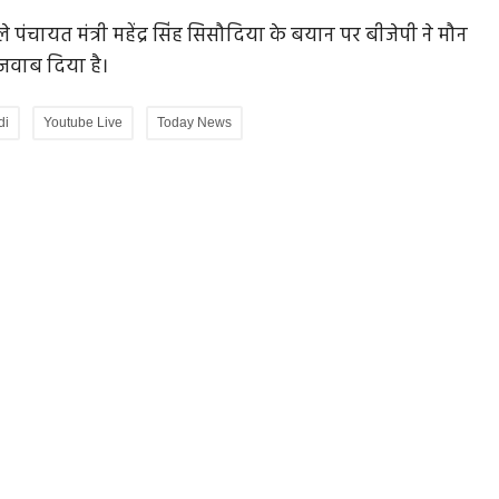
ले पंचायत मंत्री महेंद्र सिंह सिसौदिया के बयान पर बीजेपी ने मौन
ो जवाब दिया है।
 बैठे
सांप्रदायिकता के भंवर में डूबे भंवरलाल, 59 सेकेंड और 14...
di
Youtube Live
Today News
भंवरलाल जैन की हत्या दिगंबर जैन समाज के एक व्यक्ति की हत्या
भर नहीं है। यह भारतीय...
िपक्ष राहुल