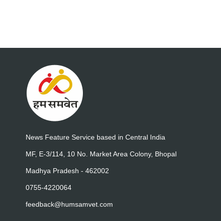
News Feature Service based in Central India
MF, E-3/114, 10 No. Market Area Colony, Bhopal
Madhya Pradesh - 462002
0755-4220064
feedback@humsamvet.com