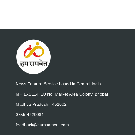
News Feature Service based in Central India
MF, E-3/114, 10 No. Market Area Colony, Bhopal
Madhya Pradesh - 462002
0755-4220064
feedback@humsamvet.com