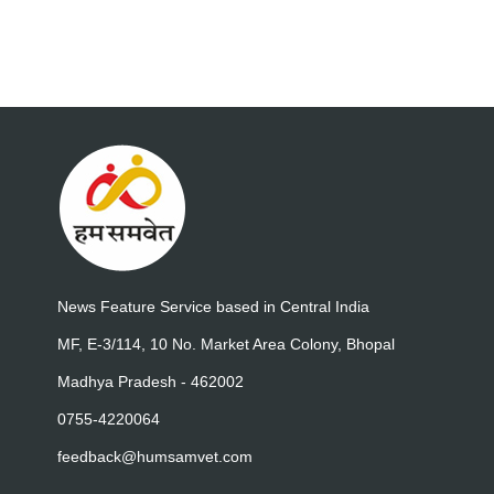
News Feature Service based in Central India
MF, E-3/114, 10 No. Market Area Colony, Bhopal
Madhya Pradesh - 462002
0755-4220064
feedback@humsamvet.com