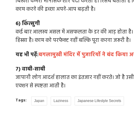
बिखरा कमरा मानसिक शोर पैदा करता है। रिसर्च बताती है
काम करने की इच्छा अपने-आप बढ़ती है।
6) किंत्सुगी
ी की ओर धकेलता
लोकतंत्र का नया शाहगंज मॉडल, समरस का सिया
कई बार आलस्य असल में असफलता के डर की आड़ होता है। किं
हिस्सा है। काम को परफेक्ट नहीं बल्कि पूरा करना जरूरी है।
शाहगंज मॉडल असल में लोकतंत्र का राजशाही स्वरूप है.
गंभीर प्रश्न है जो लोकतंत्र...
नजी आपूर्ति की रीढ़
यह भी पढ़ें:
बगलामुखी मंदिर में पुजारियों ने बंद किया अ
7) वाबी-साबी
जापानी लोग आदर्श हालात का इंतजार नहीं करते। जो है उसी
एक्शन से स्पष्टता आती है।
Tags:
Japan
Laziness
Japanese Lifestyle Secrets