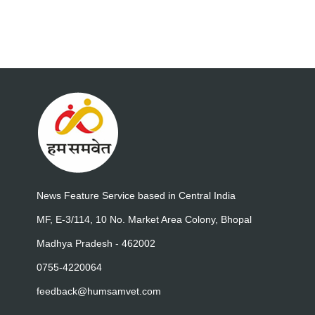
News Feature Service based in Central India
MF, E-3/114, 10 No. Market Area Colony, Bhopal
Madhya Pradesh - 462002
0755-4220064
feedback@humsamvet.com