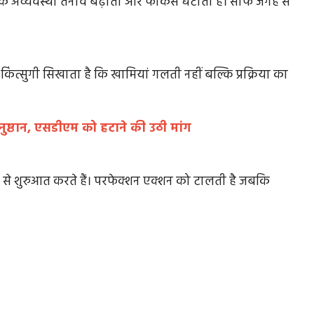
 कि अव्यवस्था तनाव बढ़ाती और फोकस घटाती है। साफ जगह से
सी ढोंग
WhatsApp लिंक पर एक क्लिक से खाते से उड़ गए 74
त्सुगी सिखाता है कि खामियां गलती नहीं बल्कि प्रक्रिया का
हजार रुपये,...
. यह बहुत
ग्वालियर के माधौगंज क्षेत्र में एक युवक WhatsApp पर आई
नुष्ठान, एसडीएम को हटाने की उठी मांग
अज्ञात लिंक खोलते ही साइबर...
 से शुरुआत करते हैं। परफेक्शन एक्शन को टालती है जबकि