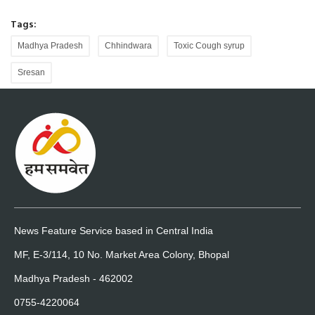
Tags:
Madhya Pradesh
Chhindwara
Toxic Cough syrup
Sresan
News Feature Service based in Central India
MF, E-3/114, 10 No. Market Area Colony, Bhopal
Madhya Pradesh - 462002
0755-4220064