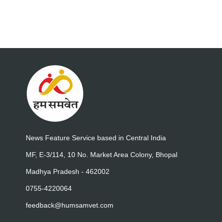
News Feature Service based in Central India
MF, E-3/114, 10 No. Market Area Colony, Bhopal
Madhya Pradesh - 462002
0755-4220064
feedback@humsamvet.com