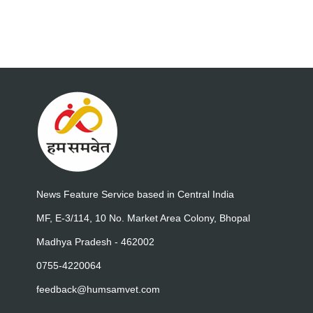
News Feature Service based in Central India
MF, E-3/114, 10 No. Market Area Colony, Bhopal
Madhya Pradesh - 462002
0755-4220064
feedback@humsamvet.com