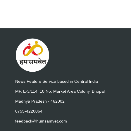
News Feature Service based in Central India
MF, E-3/114, 10 No. Market Area Colony, Bhopal
Madhya Pradesh - 462002
0755-4220064
feedback@humsamvet.com