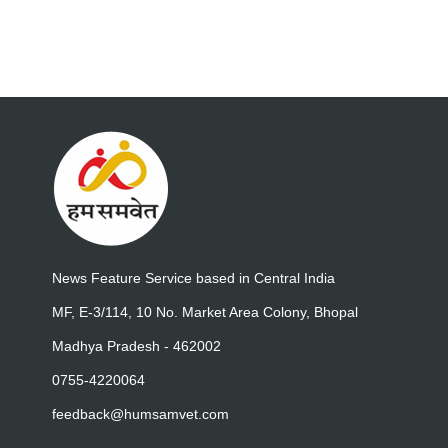
News Feature Service based in Central India
MF, E-3/114, 10 No. Market Area Colony, Bhopal
Madhya Pradesh - 462002
0755-4220064
feedback@humsamvet.com