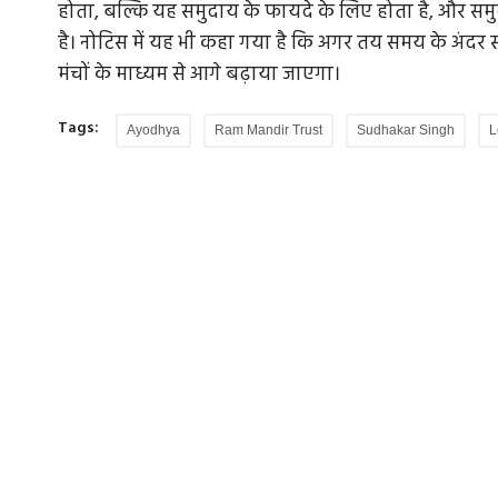
होता, बल्कि यह समुदाय के फायदे के लिए होता है, और सम
है। नोटिस में यह भी कहा गया है कि अगर तय समय के अंदर
मंचों के माध्यम से आगे बढ़ाया जाएगा।
यावरणीय न्याय
मानव समुदाय की विविधता से भरे सांस्कृतिक गुलद
Tags:
Ayodhya
Ram Mandir Trust
Sudhakar Singh
L
एक...
ावों को नगण्य
सर्वधर्म समभाव को लेकर महात्मा गांधी ने लिखा है, 'प्रतिप
यदि हम झूठा मानते...