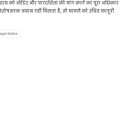
ुदाय को ऑडिट और पारदर्शिता की मांग करने का पूरा अधिकार
 संतोषजनक जवाब नहीं मिलता है, तो मामले को उचित कानूनी
स्ते से
भारत-UK फ्री ट्रेड एग्रीमेंट आज से लागू, सस्ती होंगी
egal Notice
ब्रिटिश...
क्षी को
भारत और ब्रिटेन के बीच ऐतिहासिक फ्री ट्रेड एग्रीमेंट (FTA)
15 जुलाई से लागू हो गया...