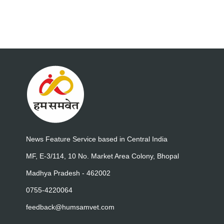
News Feature Service based in Central India
MF, E-3/114, 10 No. Market Area Colony, Bhopal
Madhya Pradesh - 462002
0755-4220064
feedback@humsamvet.com