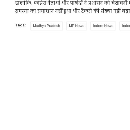
हालांकि, कांग्रेस नेताओं और पार्षदों ने प्रशासन को चेतावन
समस्या का समाधान नहीं हुआ और टैंकरों की संख्या नहीं बढ़
Tags:
Madhya Pradesh
MP News
Indore News
Indo
ा झटका, रायपुर
शाबाश छात्रों, इस सरकार को हटाने का वक्त आ गय
धर्मेंद्र...
िवाद में कार
राहुल गांधी ने कहा कि 2 मांगें अभी भी बाकी हैं। प्रधानमं
छात्रों और भारत के...