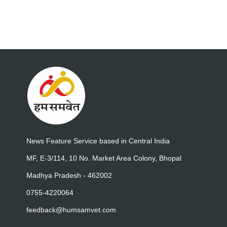
News Feature Service based in Central India
MF, E-3/114, 10 No. Market Area Colony, Bhopal
Madhya Pradesh - 462002
0755-4220064
feedback@humsamvet.com