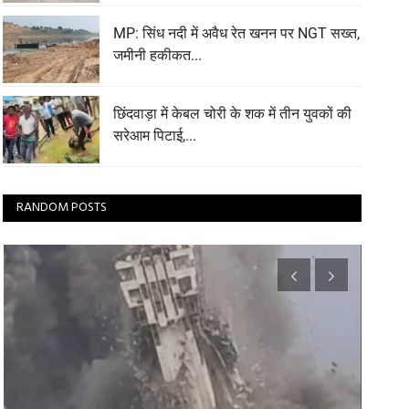
MP: सिंध नदी में अवैध रेत खनन पर NGT सख्त,
जमीनी हकीकत...
छिंदवाड़ा में केबल चोरी के शक में तीन युवकों की
सरेआम पिटाई,...
RANDOM POSTS