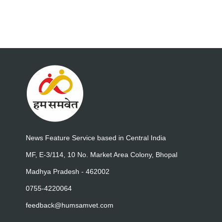
News Feature Service based in Central India
MF, E-3/114, 10 No. Market Area Colony, Bhopal
Madhya Pradesh - 462002
0755-4220064
feedback@humsamvet.com