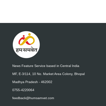
News Feature Service based in Central India
MF, E-3/114, 10 No. Market Area Colony, Bhopal
Madhya Pradesh - 462002
0755-4220064
feedback@humsamvet.com