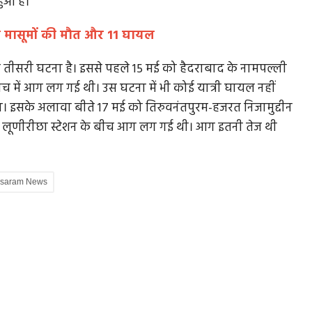
ुआ है।
दो मासूमों की मौत और 11 घायल
 यह तीसरी घटना है। इससे पहले 15 मई को हैदराबाद के नामपल्ली
व में...
जी भाईसाहब जी:यह मुस्कान देख तड़प गए कैलाश
कोच में आग लग गई थी। उस घटना में भी कोई यात्री घायल नहीं
विजयवर्गीय समर्थक
विस्तृत
ा। इसके अलावा बीते 17 मई को तिरुवनंतपुरम-हजरत निजामुद्दीन
MP Politics: बीते दिनों बीजेपी के कद्दावर नेता कैलाश
 और लूणीरीछा स्टेशन के बीच आग लग गई थी। आग इतनी तेज थी
विजयवर्गीय की दो तस्वीरें वायरल...
saram News