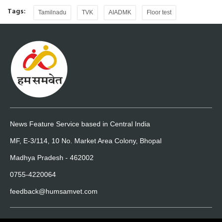
Tags:
Tamilnadu
TVK
AIADMK
Floor test
News Feature Service based in Central India
MF, E-3/114, 10 No. Market Area Colony, Bhopal
Madhya Pradesh - 462002
0755-4220064
feedback@humsamvet.com