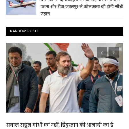
पटना और रीवा-जबलपुर से कोलकाता की होगी सीधी
उड़ान
RANDOM POSTS
Adivasi: खनिज और वन्य सम्पदा के बदहाल मालिक
भो