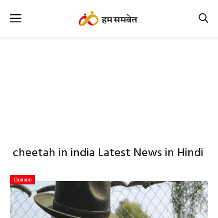
Home
Nation
MP Info
CG Info
International
cheetah in india Latest News in Hindi
Office Office
Political Gossips
Opinion
Farm & Food