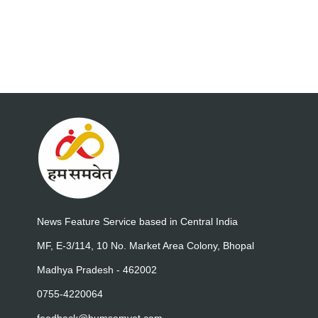
News Feature Service based in Central India
MF, E-3/114, 10 No. Market Area Colony, Bhopal
Madhya Pradesh - 462002
0755-4220064
feedback@humsamvet.com