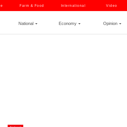
ce
Farm & Food
International
Video
National
Economy
Opinion