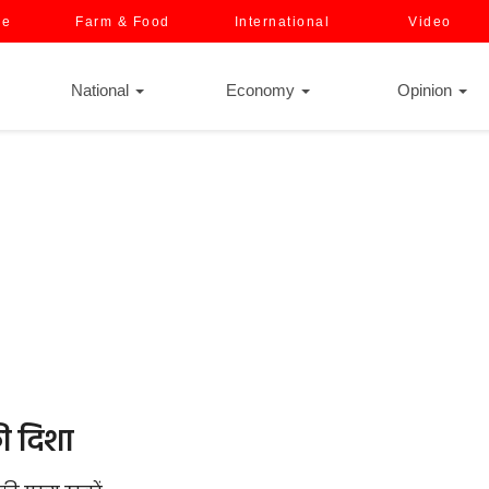
ce
Farm & Food
International
Video
National
Economy
Opinion
ी दिशा