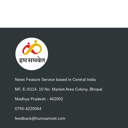
News Feature Service based in Central India
MF, E-3/114, 10 No. Market Area Colony, Bhopal
Madhya Pradesh - 462002
0755-4220064
feedback@humsamvet.com