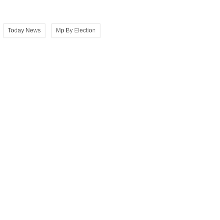
Today News
Mp By Election
ो
Mahatma Gandhi: गांधी का आज़ाद भारत सभी का
भारत
यर
गांधी की आज़ादी में मानवता के वे महान मूल्य निहित है जो
धर्म,जाति,संप्रदाय और प्राणी...