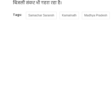
बिजली संकट भी गहरा रहा है।
Tags:
Samachar Saransh
Kamalnath
Madhya Pradesh
बाग बगीचे
जर्मनी के स्टेड में अंधाधुंध गोलीबारी, 5 की मौत, द
संदिग्ध...
र भारत के बाग़
उत्तरी जर्मनी के स्टेड शहर में सोमवार को एक यूथ वेलफे
फैसिलिटी में हुई अंधाधुंध...