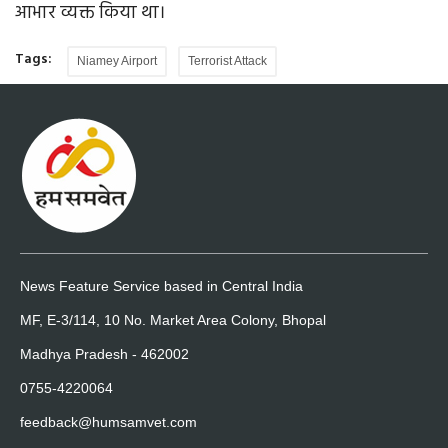
आभार व्यक्त किया था।
Tags:
Niamey Airport
Terrorist Attack
News Feature Service based in Central India
MF, E-3/114, 10 No. Market Area Colony, Bhopal
Madhya Pradesh - 462002
0755-4220064
feedback@humsamvet.com