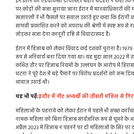
इन ईरान की एडवोकेसी डायरेक्टर बहार घंदेहरी ने कहा कि 
पर कोड़ों की सजा सुनाया जाना ईरान में मानवाधिकारों की
खजाएली ने भी फैसले पर सवाल उठाते हुए कहा कि ईरानी कानू
सामग्री प्रकाशित करने को अपराध की श्रेणी में स्पष्ट रूप से
 सोनम की जमानत...
शहरी नियोजन की विफलता का घातक परिणाम है
जोड़कर सजा देना कानूनी दृष्टि से विवादास्पद है।
की त्रासदी,...
 कोर्ट ने मुख्य
ईरान में हिजाब को लेकर विवाद कई दशकों पुराना है। 1979
यदि भारत के सबसे स्वच्छ शहर का तमगा कई बार हासिल
रूप से अनिवार्य बना दिया गया था। यह मुद्दा साल 2022 में 
इन्दौर में दूषित पानी से...
कथित तौर पर हिजाब नियमों के उल्लंघन के आरोप में हिरा
घटना ने पूरे देश में बड़े पैमाने पर विरोध प्रदर्शनों को जन्
आवाज उठाई थी।
यह भी पढ़ें:
इंदौर में नीट अभ्यर्थी की तीसरी मंजिल से गि
महिलाओं के पहनावे को लेकर ईरान में पहले भी सख्त कार्रवा
नामक महिला को बिना हिजाब सार्वजनिक रूप से घूमने के आर
अप्रैल 2023 में हिजाब न पहनने पर दो महिलाओं के सिर पर