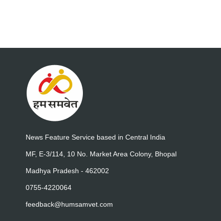
News Feature Service based in Central India
MF, E-3/114, 10 No. Market Area Colony, Bhopal
Madhya Pradesh - 462002
0755-4220064
feedback@humsamvet.com