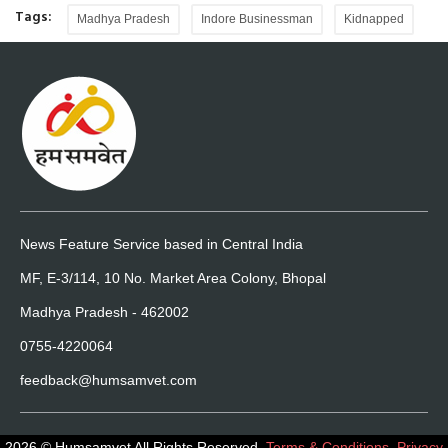
Tags:
Madhya Pradesh
Indore Businessman
Kidnapped
News Feature Service based in Central India
MF, E-3/114, 10 No. Market Area Colony, Bhopal
Madhya Pradesh - 462002
0755-4220064
feedback@humsamvet.com
2026 © Humsamvet All Rights Reserved.
Terms & Conditions
,
Privacy