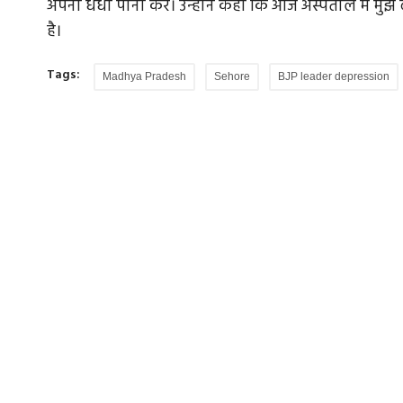
अपना धंधा पानी करें। उन्होंने कहा कि आज अस्पताल में मुझे दे
है।
Tags:
Madhya Pradesh
Sehore
BJP leader depression