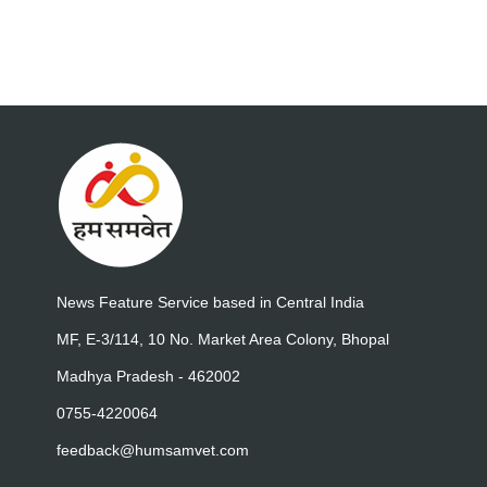
News Feature Service based in Central India
MF, E-3/114, 10 No. Market Area Colony, Bhopal
Madhya Pradesh - 462002
0755-4220064
feedback@humsamvet.com