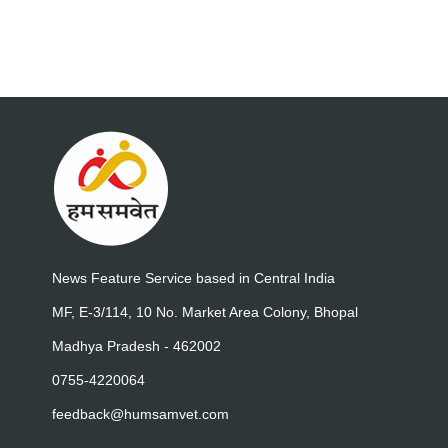
News Feature Service based in Central India
MF, E-3/114, 10 No. Market Area Colony, Bhopal
Madhya Pradesh - 462002
0755-4220064
feedback@humsamvet.com