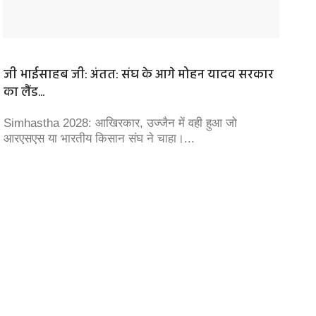
जी भाईसाहब जी: अंतत: संघ के आगे मोहन यादव सरकार
अजिंक्
का लैंड...
इमोशन.
Simhastha 2028: आखिरकार, उज्‍जैन में वही हुआ जो
दिग्गज भ
आरएसएस या भारतीय किसान संघ ने चाहा।...
क्रिकेट