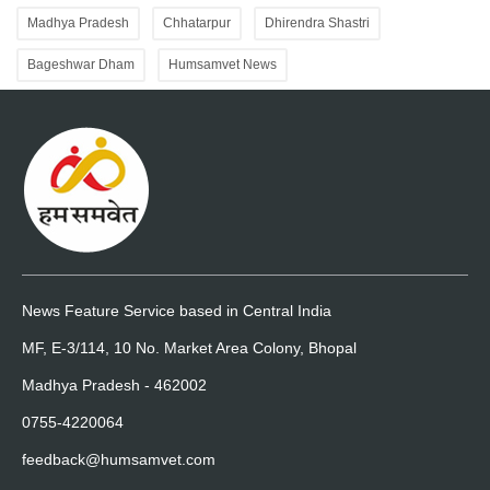
Madhya Pradesh
Chhatarpur
Dhirendra Shastri
Bageshwar Dham
Humsamvet News
News Feature Service based in Central India
MF, E-3/114, 10 No. Market Area Colony, Bhopal
Madhya Pradesh - 462002
0755-4220064
feedback@humsamvet.com