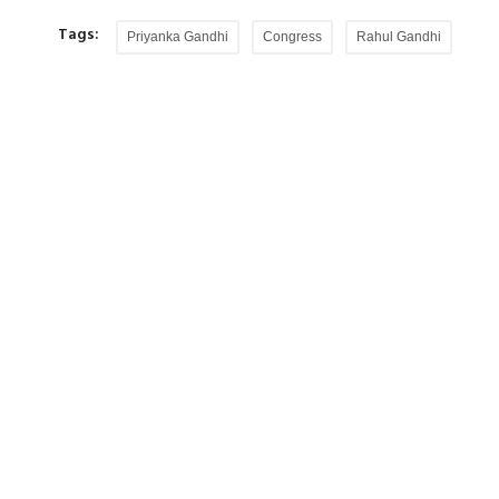
Tags:
Priyanka Gandhi
Congress
Rahul Gandhi
से गिरा,
स्पेन में अवैध रूप से घुसने पहुंचे 49 हजार प्रवासी, 
स्पेन के उत्तरी अफ्रीकी शहर स्यूटा की सीमा पर गुरुवार 
करीब 3 हजार प्रवासियों...
ई पर राष्ट्रपति की