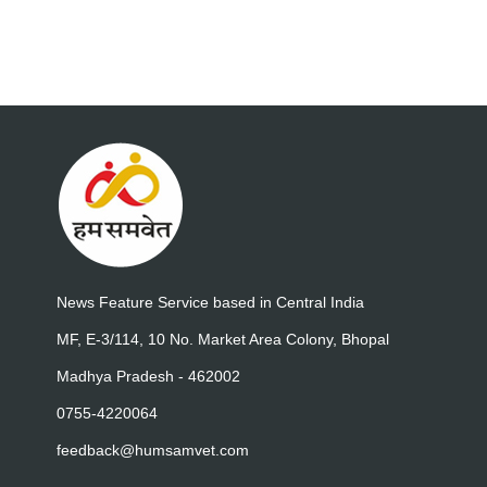
News Feature Service based in Central India
MF, E-3/114, 10 No. Market Area Colony, Bhopal
Madhya Pradesh - 462002
0755-4220064
feedback@humsamvet.com