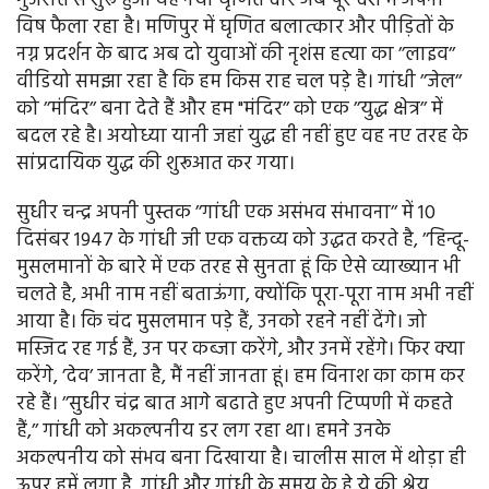
गुजरात से शुरू हुआ यह नया घृणित दौर अब पूरे देश में अपना
विष फैला रहा है। मणिपुर में घृणित बलात्कार और पीड़ितों के
नग्न प्रदर्शन के बाद अब दो युवाओं की नृशंस हत्या का ’’लाइव’’
वीडियो समझा रहा है कि हम किस राह चल पड़े है। गांधी ’’जेल’’
को ’’मंदिर’’ बना देते हैं और हम "मंदिर’’ को एक ’’युद्ध क्षेत्र’’ में
बदल रहे है। अयोध्या यानी जहां युद्ध ही नहीं हुए वह नए तरह के
सांप्रदायिक युद्ध की शुरूआत कर गया।
सुधीर चन्द्र अपनी पुस्तक ’’गांधी एक असंभव संभावना’’ में 10
दिसंबर 1947 के गांधी जी एक वक्तव्य को उद्धत करते है, ’’हिन्दू-
मुसलमानों के बारे में एक तरह से सुनता हूं कि ऐसे व्याख्यान भी
चलते है, अभी नाम नहीं बताऊंगा, क्योंकि पूरा-पूरा नाम अभी नहीं
आया है। कि चंद मुसलमान पड़े हैं, उनको रहने नहीं देंगे। जो
मस्जिद रह गई हैं, उन पर कब्जा करेंगे, और उनमें रहेंगे। फिर क्या
करेंगे, ’देव’ जानता है, मैं नहीं जानता हूं। हम विनाश का काम कर
रहे हैं। ’’सुधीर चंद्र बात आगे बढाते हुए अपनी टिप्पणी में कहते
हैं,’’ गांधी को अकल्पनीय डर लग रहा था। हमने उनके
अकल्पनीय को संभव बना दिखाया है। चालीस साल में थोड़ा ही
ऊपर हमें लगा है, गांधी और गांधी के समय के हे ये की श्रेय