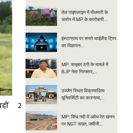
तेल पाइपलाइन में सेंधमारी के
आरोप में MP के कारोबारी...
इंस्टाग्राम पर सस्ते थाईलैंड ट्रिप
का विज्ञापन...
MP: साइबर ठगी के मामले में
BJP नेता गिरफ्तार,...
उज्जैन स्थित विक्रमादित्य
यूनिवर्सिटी का कारनामा,...
, पी.
MP को 4 नई फ्लाइट्स की सौगात, भो
रीवा-जबलपुर से कोलकाता की ह
MP: सिंध नदी में अवैध रेत खनन
पर NGT सख्त, जमीनी...