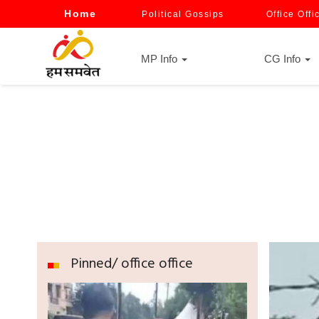
Home
Political Gossips
Office Offi
MP Info
CG Info
Pinned/ office office