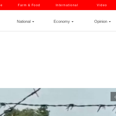
ce
Farm & Food
International
Video
National
Economy
Opinion