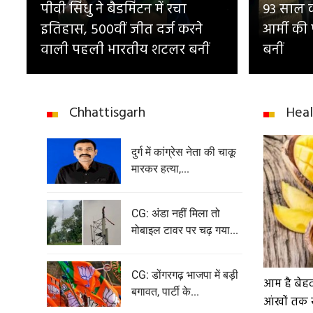
पीवी सिंधु ने बैडमिंटन में रचा
93 साल का
इतिहास, 500वीं जीत दर्ज करने
आर्मी की
वाली पहली भारतीय शटलर बनीं
बनीं
Chhattisgarh
Heal
दुर्ग में कांग्रेस नेता की चाकू
मारकर हत्या,...
CG: अंडा नहीं मिला तो
मोबाइल टावर पर चढ़ गया...
CG: डोंगरगढ़ भाजपा में बड़ी
आम है बेह
बगावत, पार्टी के...
आंखों तक 