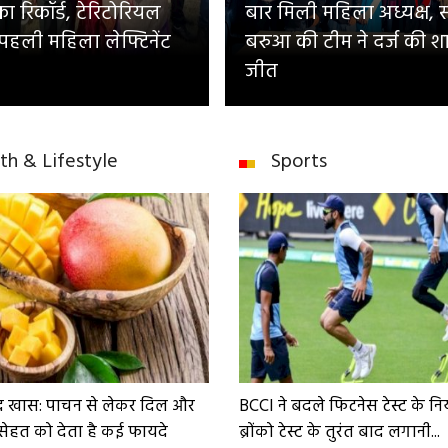
 रिकॉर्ड, टेरिटोरियल
बार मिली महिला अध्यक्ष, 
 पहली महिला लेफ्टिनेंट
बरुआ की टीम ने दर्ज की श
जीत
th & Lifestyle
Sports
द खास: पाचन से लेकर दिल और
BCCI ने बदले फिटनेस टेस्ट के न
सेहत को देता है कई फायदे
ब्रोंको टेस्ट के तुरंत बाद लगानी...