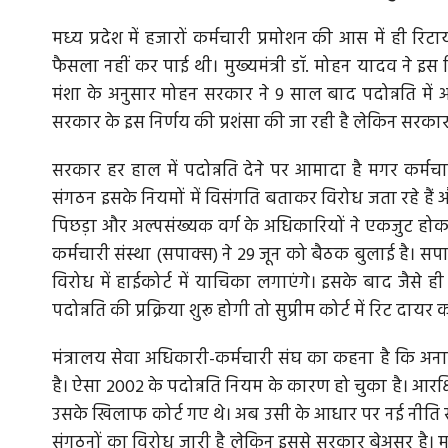
मध्‍य प्रदेश में हजारों कर्मचारी प्रमोशन की आस में ही 
फैसला नहीं कर पाई थी। मुख्‍यमंत्री डॉ. मोहन यादव न
मंशा के अनुसार मोहन सरकार ने 9 साल बाद पदोन्नति में
मायने
आँसुओं से भरे दिए में डूब गई दिवाली
सरकार के इस निर्णय की प्रशंसा की जा रही है लेकिन सरकार 
कारें जानती है
अखबार बाजार में हो रही विस्फोटक खरीदी की खबरों से अ
सरकार हर हाल में पदोन्नति देने पर आमादा है मगर कर्मचारी
हैं। अयोध्या से लेकर उज्जैन...
संगठन इसके नियमों में विसंगति बताकर विरोध जता रहे हैं और 
पिछड़ा और अल्पसंख्यक वर्ग के अधिकारियों ने एकजुट होकर
कर्मचारी संस्था (सपाक्‍स) ने 29 जून को बैठक बुलाई है। सपाक
विरोध में हाईकोर्ट में याचिका लगाएंगे। इसके बाद जैसे ही प
पदोन्नति की प्रक्रिया शुरू होगी तो सुप्रीम कोर्ट में रिट दायर क
मंत्रालय सेवा अधिकारी-कर्मचारी संघ का कहना है कि अनार
है। ऐसा 2002 के पदोन्नति नियम के कारण हो चुका है। आरक
उसके खिलाफ कोर्ट गए थे। अब उसी के आधार पर नई नीति से
संगठनों का विरोध जारी है लेकिन इससे सरकार बेअसर है। म