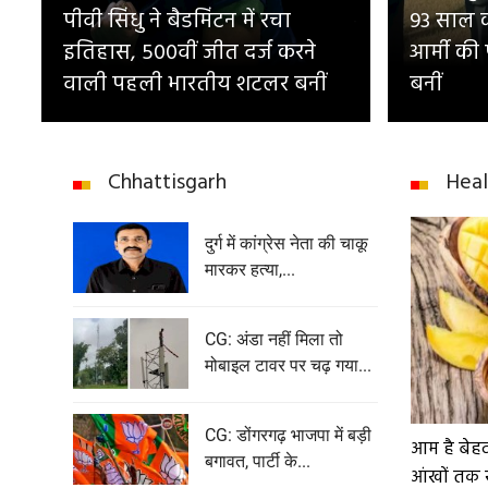
पीवी सिंधु ने बैडमिंटन में रचा
93 साल का
इतिहास, 500वीं जीत दर्ज करने
आर्मी की
वाली पहली भारतीय शटलर बनीं
बनीं
Chhattisgarh
Heal
दुर्ग में कांग्रेस नेता की चाकू
मारकर हत्या,...
CG: अंडा नहीं मिला तो
मोबाइल टावर पर चढ़ गया...
CG: डोंगरगढ़ भाजपा में बड़ी
आम है बेह
बगावत, पार्टी के...
आंखों तक 