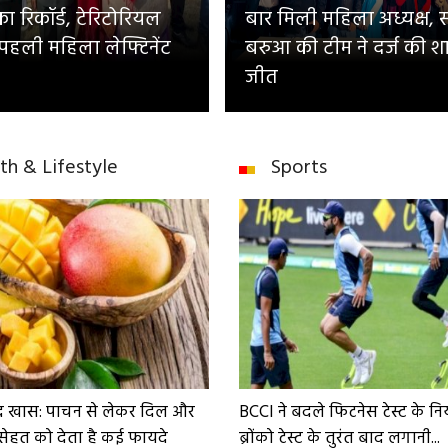
 रिकॉर्ड, टेरिटोरियल
बार मिली महिला अध्यक्ष, 
 पहली महिला लेफ्टिनेंट
बरुआ की टीम ने दर्ज की श
जीत
th & Lifestyle
Sports
द खास: पाचन से लेकर दिल और
BCCI ने बदले फिटनेस टेस्ट के न
सेहत को देता है कई फायदे
ब्रोंको टेस्ट के तुरंत बाद लगानी...