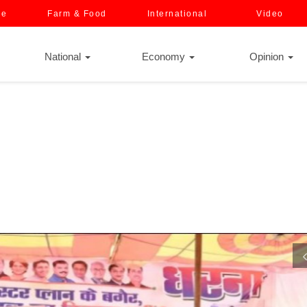
ce
Farm & Food
International
Video
National
Economy
Opinion