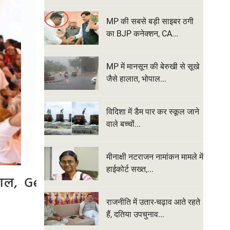
MP की सबसे बड़ी साइबर ठगी
का BJP कनेक्शन, CA...
MP में मानसून की बेरुखी से सूखे
जैसे हालात, भोपाल...
विदिशा में डैम पार कर स्कूल जाने
वाले बच्चों...
मीनाक्षी नटराजन नामांकन मामले में
हाईकोर्ट सख्त,...
ें उनकी
MP की सबसे बड़ी साइबर ठगी का BJP
करोड़ की ठगी मामले में भाजपा 
राजनीति में उतार-चढ़ाव आते रहते
हैं, दतिया उपचुनाव...