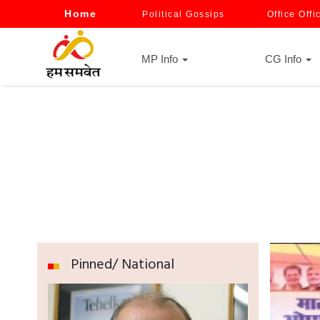
Home
Political Gossips
Office Offi
MP Info
CG Info
Pinned/ National