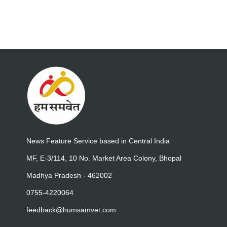
News Feature Service based in Central India
MF, E-3/114, 10 No. Market Area Colony, Bhopal
Madhya Pradesh - 462002
0755-4220064
feedback@humsamvet.com