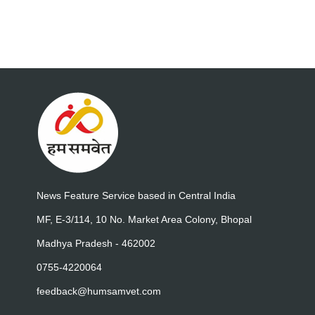
News Feature Service based in Central India
MF, E-3/114, 10 No. Market Area Colony, Bhopal
Madhya Pradesh - 462002
0755-4220064
feedback@humsamvet.com