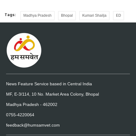
Tags:
Madhya Pradesh
Bhopal
Kumari Shailja
ED
News Feature Service based in Central India
MF, E-3/114, 10 No. Market Area Colony, Bhopal
Madhya Pradesh - 462002
0755-4220064
feedback@humsamvet.com