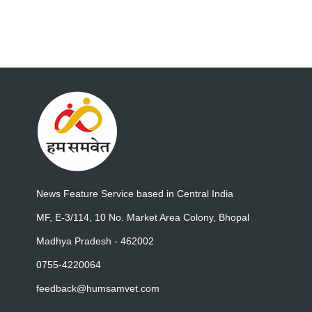
News Feature Service based in Central India
MF, E-3/114, 10 No. Market Area Colony, Bhopal
Madhya Pradesh - 462002
0755-4220064
feedback@humsamvet.com